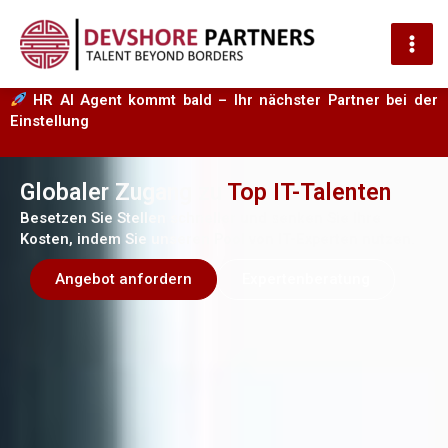
MAI
ME
Skip
HR AI Agent kommt bald – Ihr nächster Partner bei der
to
Einstellung
content
Globaler Zugang zu
Top IT-Talenten
Besetzen Sie Stellen schneller und senken Sie Ihre
Kosten, indem Sie unseren Pool von IT-Experten nutzen.
Angebot anfordern
Expertenberatung